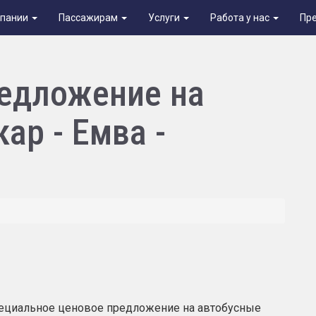
мпании
Пассажирам
Услуги
Работа у нас
Пр
едложение на
ар - Емва -
специальное ценовое предложение на автобусные