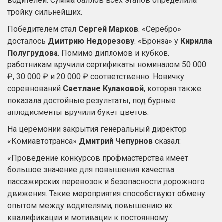
водителей. Сумма баллов всех этапов определила
тройку сильнейших.
Победителем стал
Сергей Марков
. «Серебро»
досталось
Дмитрию Недорезову
. «Бронза» у
Кирилла
Полугрудова
. Помимо дипломов и кубков,
работникам вручили сертификаты номиналом 50 000
₽, 30 000 ₽ и 20 000 ₽ соответственно. Новичку
соревнований
Светлане Кулаковой
, которая также
показала достойные результаты, под бурные
аплодисменты вручили букет цветов.
На церемонии закрытия генеральный директор
«Комиавтотранса»
Дмитрий Чепурнов
сказал:
«Проведение конкурсов профмастерства имеет
большое значение для повышения качества
пассажирских перевозок и безопасности дорожного
движения. Такие мероприятия способствуют обмену
опытом между водителями, повышению их
квалификации и мотивации к постоянному