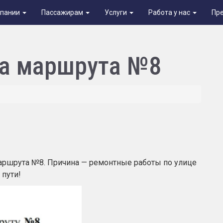
мпании
Пассажирам
Услуги
Работа у нас
Пр
ма маршрута №8
маршрута №8. Причина — ремонтные работы по улице
 пути!