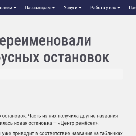
мпании
Пассажирам
Услуги
Работа у нас
Пр
переименовали
бусных остановок
остановок. Часть из них получила другие названия
вилась новая остановка — «Центр ремёсел».
 уже приводит в соответствие названия на табличках