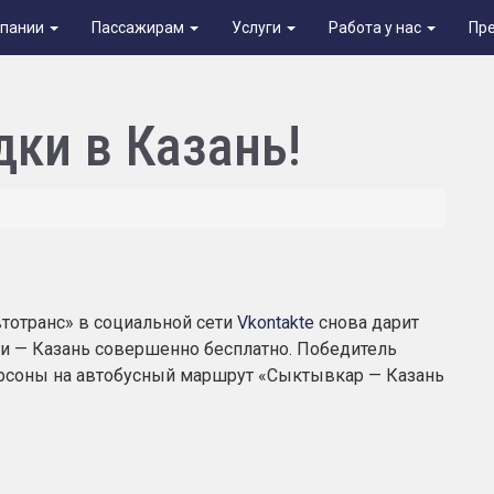
мпании
Пассажирам
Услуги
Работа у нас
Пр
ки в Казань!
отранс» в социальной сети
Vkontakte
снова дарит
ии
— Казань совершенно бесплатно.
Победитель
ерсоны на автобусный маршрут «Сыктывкар — Казань