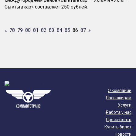
междугороднем рейсе «Сыктывкар — Ухта» и «Ухта —
Сыктывкар» составляет 250 рублей.
«
78
79
80
81
82
83
84
85
86
87
»
О компании
Пассажирам
Услуги
Работа у нас
Пресс-центр
Купить билет
Новости